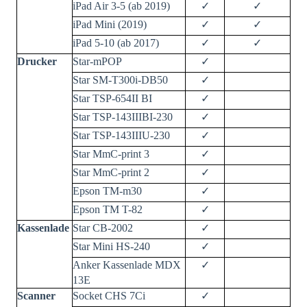
iPad Air 3-5 (ab 2019)
✓
✓
iPad Mini (2019)
✓
✓
iPad 5-10 (ab 2017)
✓
✓
Drucker
Star-mPOP
✓
Star SM-T300i-DB50
✓
Star TSP-654II BI
✓
Star TSP-143IIIBI-230
✓
Star TSP-143IIIU-230
✓
Star MmC-print 3
✓
Star MmC-print 2
✓
Epson TM-m30
✓
Epson TM T-82
✓
Kassenlade
Star CB-2002
✓
Star Mini HS-240
✓
Anker Kassenlade MDX
✓
13E
Scanner
Socket CHS 7Ci
✓