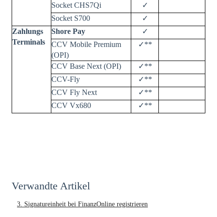
Socket CHS7Qi
✓
Socket S700
✓
Zahlungs
Shore Pay
✓
Terminals
CCV Mobile Premium
✓**
(OPI)
CCV Base Next (OPI)
✓**
CCV-Fly
✓**
CCV Fly Next
✓**
CCV Vx680
✓**
Verwandte Artikel
3. Signatureinheit bei FinanzOnline registrieren