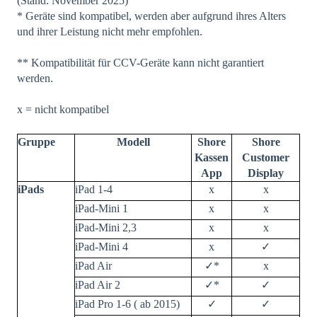
(Stand: November 2025)
* Geräte sind kompatibel, werden aber aufgrund ihres Alters
und ihrer Leistung nicht mehr empfohlen.
** Kompatibilität für CCV-Geräte kann nicht garantiert
werden.
x = nicht kompatibel
Gruppe
Modell
Shore
Shore
Kassen
Customer
App
Display
iPads
iPad 1-4
x
x
iPad-Mini 1
x
x
iPad-Mini 2,3
x
x
iPad-Mini 4
x
✓
iPad Air
✓*
x
iPad Air 2
✓*
✓
iPad Pro 1-6 ( ab 2015)
✓
✓