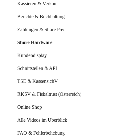
Systemeinstellungen
Kassieren & Verkauf
Leistungen & Kurse
Berichte & Buchhaltung
Mitarbeiter & Ressourcen
Zahlungen & Shore Pay
Kundenverwaltung
Shore Hardware
Kundenkommunikation
Kundendisplay
Auswertungen
Schnittstellen & API
Marketing Funktionen
TSE & KassensichV
Alle Videos im Überblick
RKSV & Fiskaltrust (Österreich)
FAQ & Fehlerbehebung
Online Shop
Alle Videos im Überblick
FAQ & Fehlerbehebung