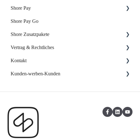
Shore Pay
Shore Pay Go
Erste Schritte
Shore Zusatzpakete
FAQs - Fragen & Antworten zu Shore Pay
Vertrag & Rechtliches
Onlineshop
Kontakt
Website-Baukasten
Vertrag & Rechnungen
Kunden-werben-Kunden
Online-Verzeichnisse
Datenschutz
Support kontaktieren
Eigene Web App
Shore Kunden werben Kunden
Kasse: Kunden-werben-Kunden