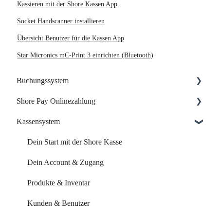
Kassieren mit der Shore Kassen App
Socket Handscanner installieren
Übersicht Benutzer für die Kassen App
Star Micronics mC-Print 3 einrichten (Bluetooth)
Buchungssystem
Shore Pay Onlinezahlung
Dein Start mit Shore
Kassensystem
Dein Account & Zugang
Einrichtung & Aktivierung
Kalender & Termine
Zahlungsoptionen & Funktionen
Dein Start mit der Shore Kasse
Buchungsseite
Dein Account & Zugang
Buchungseinstellungen
Produkte & Inventar
Buchung über externe Plattformen
Kunden & Benutzer