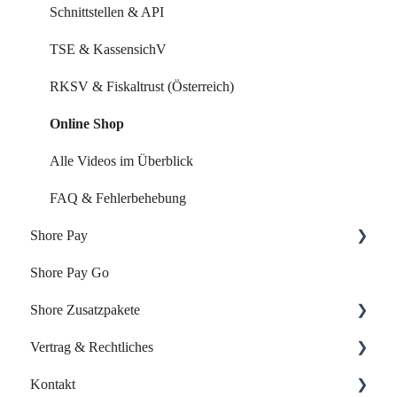
Auswertungen
Schnittstellen & API
Marketing Funktionen
TSE & KassensichV
Alle Videos im Überblick
RKSV & Fiskaltrust (Österreich)
FAQ & Fehlerbehebung
Online Shop
Alle Videos im Überblick
FAQ & Fehlerbehebung
Shore Pay
Shore Pay Go
Erste Schritte
Shore Zusatzpakete
FAQs - Fragen & Antworten zu Shore Pay
Vertrag & Rechtliches
Onlineshop
Kontakt
Website-Baukasten
Vertrag & Rechnungen