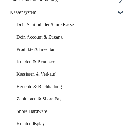
Kassensystem
Dein Account & Zugang
Einrichtung & Aktivierung
Kalender & Termine
Zahlungsoptionen & Funktionen
Dein Start mit der Shore Kasse
Buchungsseite
Dein Account & Zugang
Buchungseinstellungen
Produkte & Inventar
Buchung über externe Plattformen
Kunden & Benutzer
Systemeinstellungen
Kassieren & Verkauf
Leistungen & Kurse
Berichte & Buchhaltung
Mitarbeiter & Ressourcen
Zahlungen & Shore Pay
Kundenverwaltung
Shore Hardware
Kundenkommunikation
Kundendisplay