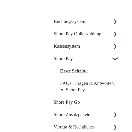
Buchungssystem
Shore Pay Onlinezahlung
Dein Start mit Shore
Kassensystem
Dein Account & Zugang
Einrichtung & Aktivierung
Shore Pay
Kalender & Termine
Zahlungsoptionen &
Dein Start mit der Shore
Funktionen
Kasse
Buchungsseite
Erste Schritte
Dein Account & Zugang
Buchungseinstellungen
FAQs - Fragen & Antworten
Produkte & Inventar
zu Shore Pay
Buchung über externe
Shore Pay Go
Plattformen
Kunden & Benutzer
Shore Zusatzpakete
Systemeinstellungen
Kassieren & Verkauf
Vertrag & Rechtliches
Leistungen & Kurse
Berichte & Buchhaltung
Onlineshop