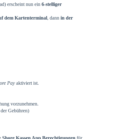
d) erscheint nun ein
6-stelliger
uf dem Kartenterminal
, dann
in der
ore Pay
aktiviert ist.
uchung vorzunehmen.
der Gebühren)
e
Shore Kassen App Berechtigungen
für