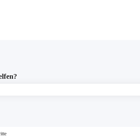
gen anzeigen
elfen?
leer ist.
itte