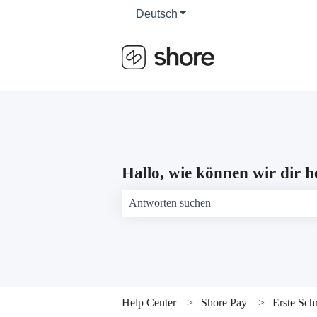
Deutsch
Untermenü für Übersetzun
Hallo, wie können wir dir h
Es gibt keine Vorschläge, da das Suchfeld 
Help Center
Shore Pay
Erste Schr