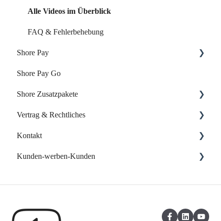
Alle Videos im Überblick
FAQ & Fehlerbehebung
Shore Pay
Shore Pay Go
Erste Schritte
Shore Zusatzpakete
FAQs - Fragen & Antworten zu Shore Pay
Vertrag & Rechtliches
Onlineshop
Kontakt
Website-Baukasten
Vertrag & Rechnungen
Kunden-werben-Kunden
Online-Verzeichnisse
Datenschutz
Support kontaktieren
Eigene Web App
Shore Kunden werben Kunden
Kasse: Kunden-werben-Kunden