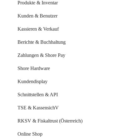
Buchungseinstellungen
Produkte & Inventar
Buchung über externe Plattformen
Kunden & Benutzer
Systemeinstellungen
Kassieren & Verkauf
Leistungen & Kurse
Berichte & Buchhaltung
Mitarbeiter & Ressourcen
Zahlungen & Shore Pay
Kundenverwaltung
Shore Hardware
Kundenkommunikation
Kundendisplay
Auswertungen
Schnittstellen & API
Marketing Funktionen
TSE & KassensichV
Alle Videos im Überblick
RKSV & Fiskaltrust (Österreich)
FAQ & Fehlerbehebung
Online Shop