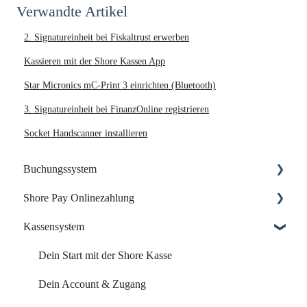
Verwandte Artikel
2. Signatureinheit bei Fiskaltrust erwerben
Kassieren mit der Shore Kassen App
Star Micronics mC-Print 3 einrichten (Bluetooth)
3. Signatureinheit bei FinanzOnline registrieren
Socket Handscanner installieren
Buchungssystem
Shore Pay Onlinezahlung
Dein Start mit Shore
Kassensystem
Dein Account & Zugang
Einrichtung & Aktivierung
Kalender & Termine
Zahlungsoptionen & Funktionen
Dein Start mit der Shore Kasse
Buchungsseite
Dein Account & Zugang