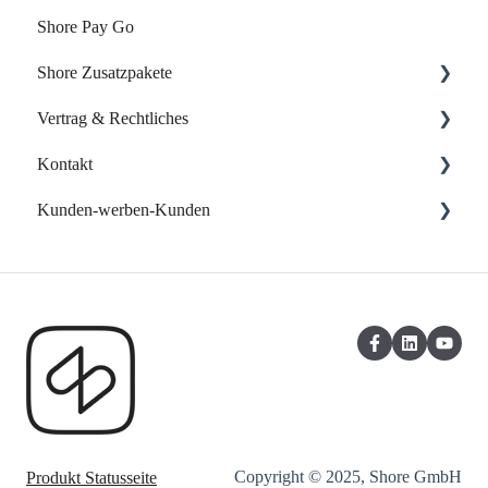
Shore Pay Go
Erste Schritte
Shore Zusatzpakete
FAQs - Fragen & Antworten zu Shore Pay
Vertrag & Rechtliches
Onlineshop
Kontakt
Website-Baukasten
Vertrag & Rechnungen
Kunden-werben-Kunden
Online-Verzeichnisse
Datenschutz
Support kontaktieren
Eigene Web App
Shore Kunden werben Kunden
Kasse: Kunden-werben-Kunden
Copyright © 2025, Shore GmbH
Produkt Statusseite