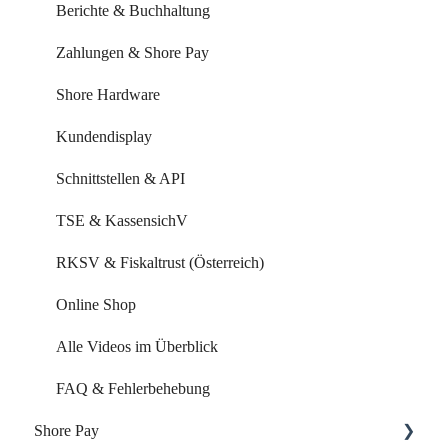
Leistungen & Kurse
Berichte & Buchhaltung
Mitarbeiter & Ressourcen
Zahlungen & Shore Pay
Kundenverwaltung
Shore Hardware
Kundenkommunikation
Kundendisplay
Auswertungen
Schnittstellen & API
Marketing Funktionen
TSE & KassensichV
Alle Videos im Überblick
RKSV & Fiskaltrust (Österreich)
FAQ & Fehlerbehebung
Online Shop
Alle Videos im Überblick
FAQ & Fehlerbehebung
Shore Pay