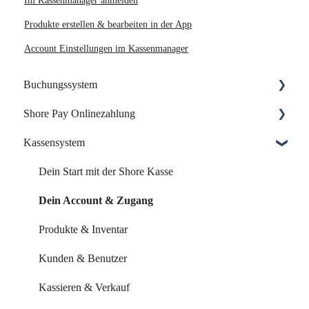
Im Kassenmanager anmelden
Produkte erstellen & bearbeiten in der App
Account Einstellungen im Kassenmanager
Buchungssystem
Shore Pay Onlinezahlung
Dein Start mit Shore
Kassensystem
Dein Account & Zugang
Einrichtung & Aktivierung
Kalender & Termine
Zahlungsoptionen & Funktionen
Dein Start mit der Shore Kasse
Buchungsseite
Dein Account & Zugang
Buchungseinstellungen
Produkte & Inventar
Buchung über externe Plattformen
Kunden & Benutzer
Systemeinstellungen
Kassieren & Verkauf