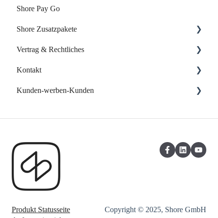
Shore Pay Go
Erste Schritte
Shore Zusatzpakete
FAQs - Fragen & Antworten zu Shore Pay
Vertrag & Rechtliches
Onlineshop
Kontakt
Website-Baukasten
Vertrag & Rechnungen
Kunden-werben-Kunden
Online-Verzeichnisse
Datenschutz
Support kontaktieren
Eigene Web App
Shore Kunden werben Kunden
Kasse: Kunden-werben-Kunden
Copyright © 2025, Shore GmbH
Produkt Statusseite