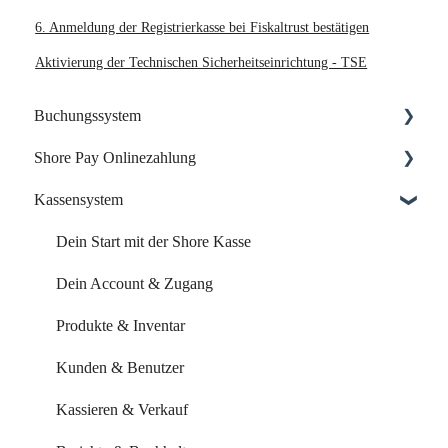
6. Anmeldung der Registrierkasse bei Fiskaltrust bestätigen
Aktivierung der Technischen Sicherheitseinrichtung - TSE
Buchungssystem
Shore Pay Onlinezahlung
Dein Start mit Shore
Kassensystem
Dein Account & Zugang
Einrichtung & Aktivierung
Kalender & Termine
Zahlungsoptionen & Funktionen
Dein Start mit der Shore Kasse
Buchungsseite
Dein Account & Zugang
Buchungseinstellungen
Produkte & Inventar
Buchung über externe Plattformen
Kunden & Benutzer
Systemeinstellungen
Kassieren & Verkauf