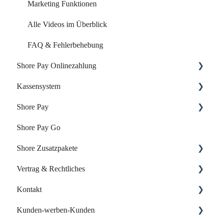
Marketing Funktionen
Alle Videos im Überblick
FAQ & Fehlerbehebung
Shore Pay Onlinezahlung
Kassensystem
Einrichtung & Aktivierung
Shore Pay
Zahlungsoptionen & Funktionen
Dein Start mit der Shore Kasse
Shore Pay Go
Dein Account & Zugang
Erste Schritte
Shore Zusatzpakete
Produkte & Inventar
FAQs - Fragen & Antworten zu Shore Pay
Vertrag & Rechtliches
Kunden & Benutzer
Onlineshop
Kontakt
Kassieren & Verkauf
Website-Baukasten
Vertrag & Rechnungen
Kunden-werben-Kunden
Berichte & Buchhaltung
Online-Verzeichnisse
Datenschutz
Support kontaktieren