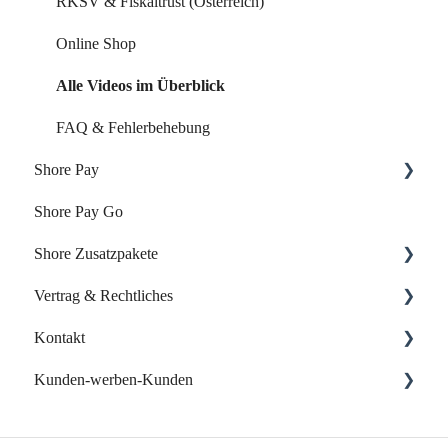
Alle Videos im Überblick
RKSV & Fiskaltrust (Österreich)
FAQ & Fehlerbehebung
Online Shop
Alle Videos im Überblick
FAQ & Fehlerbehebung
Shore Pay
Shore Pay Go
Erste Schritte
Shore Zusatzpakete
FAQs - Fragen & Antworten zu Shore Pay
Vertrag & Rechtliches
Onlineshop
Kontakt
Website-Baukasten
Vertrag & Rechnungen
Kunden-werben-Kunden
Online-Verzeichnisse
Datenschutz
Support kontaktieren
Eigene Web App
Shore Kunden werben Kunden