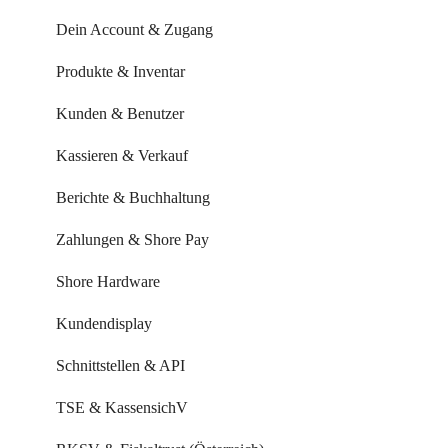
Buchungsseite
Dein Account & Zugang
Buchungseinstellungen
Produkte & Inventar
Buchung über externe Plattformen
Kunden & Benutzer
Systemeinstellungen
Kassieren & Verkauf
Leistungen & Kurse
Berichte & Buchhaltung
Mitarbeiter & Ressourcen
Zahlungen & Shore Pay
Kundenverwaltung
Shore Hardware
Kundenkommunikation
Kundendisplay
Auswertungen
Schnittstellen & API
Marketing Funktionen
TSE & KassensichV