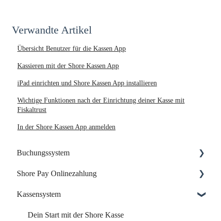
Verwandte Artikel
Übersicht Benutzer für die Kassen App
Kassieren mit der Shore Kassen App
iPad einrichten und Shore Kassen App installieren
Wichtige Funktionen nach der Einrichtung deiner Kasse mit
Fiskaltrust
In der Shore Kassen App anmelden
Buchungssystem
Shore Pay Onlinezahlung
Dein Start mit Shore
Kassensystem
Dein Account & Zugang
Einrichtung & Aktivierung
Kalender & Termine
Zahlungsoptionen & Funktionen
Dein Start mit der Shore Kasse