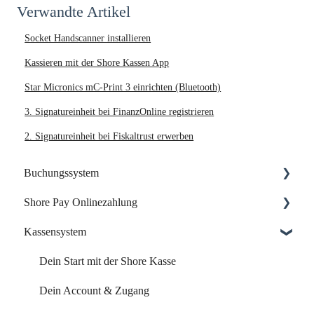
Verwandte Artikel
Socket Handscanner installieren
Kassieren mit der Shore Kassen App
Star Micronics mC-Print 3 einrichten (Bluetooth)
3. Signatureinheit bei FinanzOnline registrieren
2. Signatureinheit bei Fiskaltrust erwerben
Buchungssystem
Shore Pay Onlinezahlung
Dein Start mit Shore
Kassensystem
Dein Account & Zugang
Einrichtung & Aktivierung
Kalender & Termine
Zahlungsoptionen & Funktionen
Dein Start mit der Shore Kasse
Buchungsseite
Dein Account & Zugang