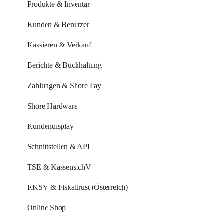
Buchungseinstellungen
Produkte & Inventar
Buchung über externe Plattformen
Kunden & Benutzer
Systemeinstellungen
Kassieren & Verkauf
Leistungen & Kurse
Berichte & Buchhaltung
Mitarbeiter & Ressourcen
Zahlungen & Shore Pay
Kundenverwaltung
Shore Hardware
Kundenkommunikation
Kundendisplay
Auswertungen
Schnittstellen & API
Marketing Funktionen
TSE & KassensichV
Alle Videos im Überblick
RKSV & Fiskaltrust (Österreich)
FAQ & Fehlerbehebung
Online Shop