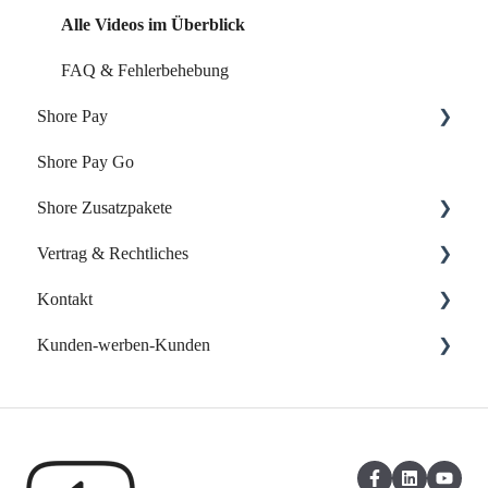
Alle Videos im Überblick
FAQ & Fehlerbehebung
Shore Pay
Shore Pay Go
Erste Schritte
Shore Zusatzpakete
FAQs - Fragen & Antworten zu Shore Pay
Vertrag & Rechtliches
Onlineshop
Kontakt
Website-Baukasten
Vertrag & Rechnungen
Kunden-werben-Kunden
Online-Verzeichnisse
Datenschutz
Support kontaktieren
Eigene Web App
Shore Kunden werben Kunden
Kasse: Kunden-werben-Kunden