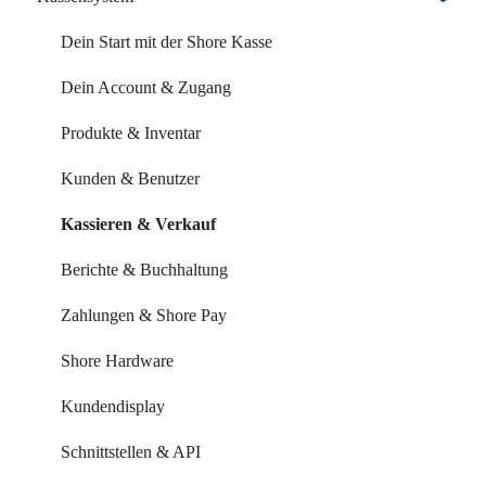
Kalender & Termine
Zahlungsoptionen & Funktionen
Dein Start mit der Shore Kasse
Buchungsseite
Dein Account & Zugang
Buchungseinstellungen
Produkte & Inventar
Buchung über externe Plattformen
Kunden & Benutzer
Systemeinstellungen
Kassieren & Verkauf
Leistungen & Kurse
Berichte & Buchhaltung
Mitarbeiter & Ressourcen
Zahlungen & Shore Pay
Kundenverwaltung
Shore Hardware
Kundenkommunikation
Kundendisplay
Auswertungen
Schnittstellen & API