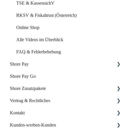
Marketing Funktionen
TSE & KassensichV
Alle Videos im Überblick
RKSV & Fiskaltrust (Österreich)
FAQ & Fehlerbehebung
Online Shop
Alle Videos im Überblick
FAQ & Fehlerbehebung
Shore Pay
Shore Pay Go
Erste Schritte
Shore Zusatzpakete
FAQs - Fragen & Antworten zu Shore Pay
Vertrag & Rechtliches
Onlineshop
Kontakt
Website-Baukasten
Vertrag & Rechnungen
Kunden-werben-Kunden
Online-Verzeichnisse
Datenschutz
Support kontaktieren