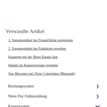
Verwandte Artikel
3. Signatureinheit bei FinanzOnline registrieren
2. Signatureinheit bei Fiskaltrust erwerben
Kassieren mit der Shore Kassen App
Rabatte im Kassiervorgang vergeben
Star Micronics mC-Print 3 einrichten (Bluetooth)
Buchungssystem
Shore Pay Onlinezahlung
Dein Start mit Shore
Kassensystem
Dein Account & Zugang
Einrichtung & Aktivierung