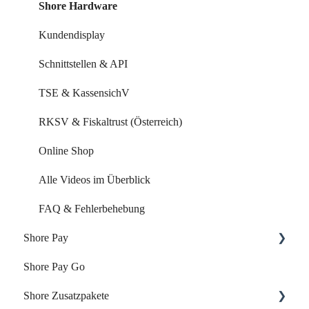
Kundenverwaltung
Shore Hardware
Kundenkommunikation
Kundendisplay
Auswertungen
Schnittstellen & API
Marketing Funktionen
TSE & KassensichV
Alle Videos im Überblick
RKSV & Fiskaltrust (Österreich)
FAQ & Fehlerbehebung
Online Shop
Alle Videos im Überblick
FAQ & Fehlerbehebung
Shore Pay
Shore Pay Go
Erste Schritte
Shore Zusatzpakete
FAQs - Fragen & Antworten zu Shore Pay