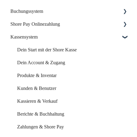
Buchungssystem
Shore Pay Onlinezahlung
Dein Start mit Shore
Kassensystem
Dein Account & Zugang
Einrichtung & Aktivierung
Kalender & Termine
Zahlungsoptionen & Funktionen
Dein Start mit der Shore Kasse
Buchungsseite
Dein Account & Zugang
Buchungseinstellungen
Produkte & Inventar
Buchung über externe Plattformen
Kunden & Benutzer
Systemeinstellungen
Kassieren & Verkauf
Leistungen & Kurse
Berichte & Buchhaltung
Mitarbeiter & Ressourcen
Zahlungen & Shore Pay