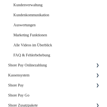
Kundenverwaltung
Kundenkommunikation
Auswertungen
Marketing Funktionen
Alle Videos im Überblick
FAQ & Fehlerbehebung
Shore Pay Onlinezahlung
Kassensystem
Einrichtung & Aktivierung
Shore Pay
Zahlungsoptionen & Funktionen
Dein Start mit der Shore Kasse
Shore Pay Go
Dein Account & Zugang
Erste Schritte
Shore Zusatzpakete
Produkte & Inventar
FAQs - Fragen & Antworten zu Shore Pay