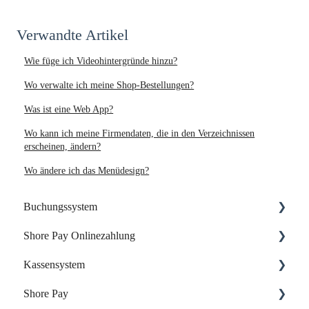
Verwandte Artikel
Wie füge ich Videohintergründe hinzu?
Wo verwalte ich meine Shop-Bestellungen?
Was ist eine Web App?
Wo kann ich meine Firmendaten, die in den Verzeichnissen
erscheinen, ändern?
Wo ändere ich das Menüdesign?
Buchungssystem
Shore Pay Onlinezahlung
Dein Start mit Shore
Kassensystem
Dein Account & Zugang
Einrichtung & Aktivierung
Shore Pay
Kalender & Termine
Zahlungsoptionen & Funktionen
Dein Start mit der Shore Kasse