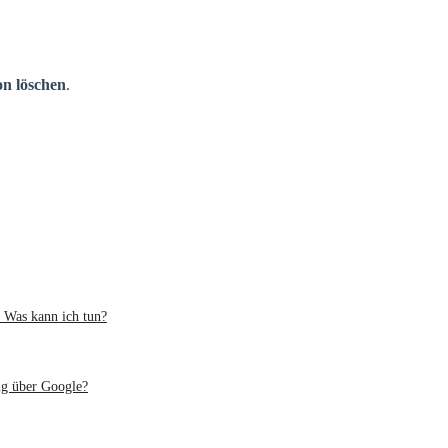
on löschen
.
 Was kann ich tun?
ng über Google?