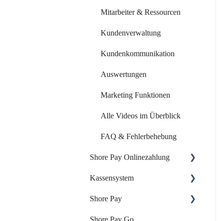
Mitarbeiter & Ressourcen
Kundenverwaltung
Kundenkommunikation
Auswertungen
Marketing Funktionen
Alle Videos im Überblick
FAQ & Fehlerbehebung
Shore Pay Onlinezahlung
Kassensystem
Einrichtung & Aktivierung
Shore Pay
Zahlungsoptionen &
Dein Start mit der Shore
Funktionen
Kasse
Shore Pay Go
Erste Schritte