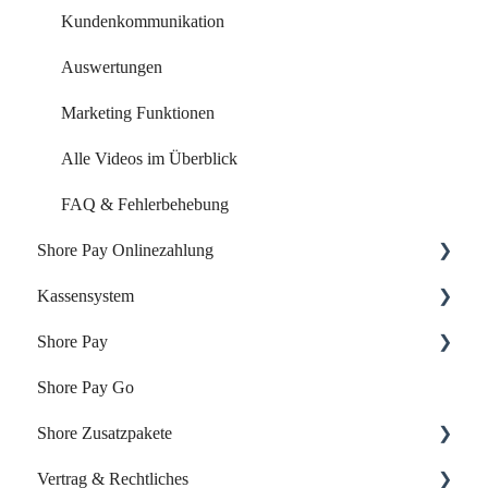
Kundenkommunikation
Auswertungen
Marketing Funktionen
Alle Videos im Überblick
FAQ & Fehlerbehebung
Shore Pay Onlinezahlung
Kassensystem
Einrichtung & Aktivierung
Shore Pay
Zahlungsoptionen & Funktionen
Dein Start mit der Shore Kasse
Shore Pay Go
Dein Account & Zugang
Erste Schritte
Shore Zusatzpakete
Produkte & Inventar
FAQs - Fragen & Antworten zu Shore Pay
Vertrag & Rechtliches
Kunden & Benutzer
Onlineshop