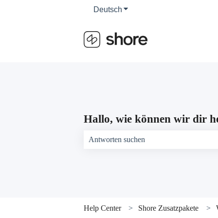
Deutsch
Untermenü für Übersetzun
Hallo, wie können wir dir h
Es gibt keine Vorschläge, da das Suchfeld 
Help Center
Shore Zusatzpakete