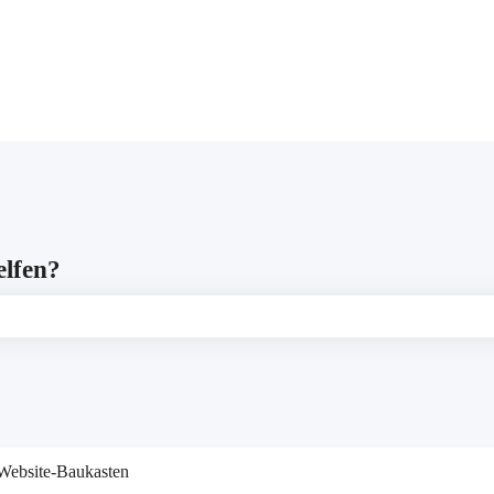
gen anzeigen
elfen?
leer ist.
Website-Baukasten