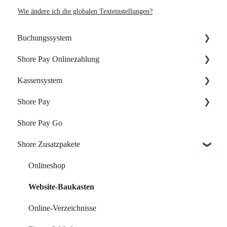
Wie ändere ich die globalen Texteinstellungen?
Buchungssystem
Shore Pay Onlinezahlung
Dein Start mit Shore
Kassensystem
Dein Account & Zugang
Einrichtung & Aktivierung
Shore Pay
Kalender & Termine
Zahlungsoptionen & Funktionen
Dein Start mit der Shore Kasse
Shore Pay Go
Buchungsseite
Dein Account & Zugang
Erste Schritte
Shore Zusatzpakete
Buchungseinstellungen
Produkte & Inventar
FAQs - Fragen & Antworten zu Shore Pay
Buchung über externe Plattformen
Kunden & Benutzer
Onlineshop
Systemeinstellungen
Kassieren & Verkauf
Website-Baukasten
Leistungen & Kurse
Berichte & Buchhaltung
Online-Verzeichnisse