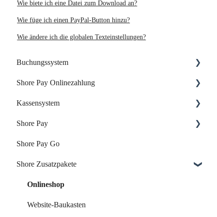
Wie biete ich eine Datei zum Download an?
Wie füge ich einen PayPal-Button hinzu?
Wie ändere ich die globalen Texteinstellungen?
Buchungssystem
Shore Pay Onlinezahlung
Dein Start mit Shore
Kassensystem
Dein Account & Zugang
Einrichtung & Aktivierung
Shore Pay
Kalender & Termine
Zahlungsoptionen & Funktionen
Dein Start mit der Shore Kasse
Shore Pay Go
Buchungsseite
Dein Account & Zugang
Erste Schritte
Shore Zusatzpakete
Buchungseinstellungen
Produkte & Inventar
FAQs - Fragen & Antworten zu Shore Pay
Buchung über externe Plattformen
Kunden & Benutzer
Onlineshop
Systemeinstellungen
Kassieren & Verkauf
Website-Baukasten