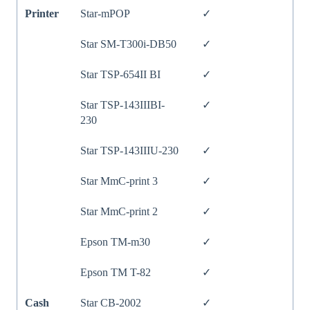
Printer
Star-mPOP
✓
Star SM-T300i-DB50
✓
Star TSP-654II BI
✓
Star TSP-143IIIBI-
✓
230
Star TSP-143IIIU-230
✓
Star MmC-print 3
✓
Star MmC-print 2
✓
Epson TM-m30
✓
Epson TM T-82
✓
Cash
Star CB-2002
✓