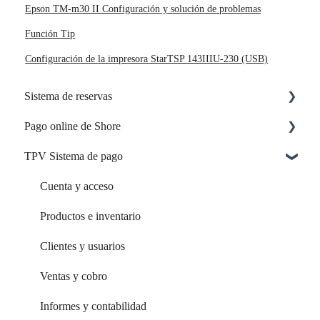
Epson TM-m30 II Configuración y solución de problemas
Función Tip
Configuración de la impresora StarTSP 143IIIU-230 (USB)
Sistema de reservas
Pago online de Shore
Reserva online
TPV Sistema de pago
Empleados & Recursos
Configuración y activación
Tu inicio con Shore
Opciones de pago y funciones
Cuenta y acceso
Tu cuenta y acceso
Productos e inventario
Calendario y citas
Clientes y usuarios
Página de reservas
Ventas y cobro
Configuración de reservas
Informes y contabilidad