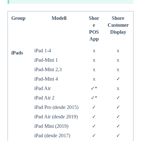
Group
Modell
Shor
Shore
e
Customer
POS
Display
App
iPad 1-4
x
x
iPads
iPad-Mini 1
x
x
iPad-Mini 2,3
x
x
iPad-Mini 4
x
✓
iPad Air
✓*
x
iPad Air 2
✓*
✓
iPad Pro (desde 2015)
✓
✓
iPad Air (desde 2019)
✓
✓
iPad Mini (2019)
✓
✓
iPad (desde 2017)
✓
✓