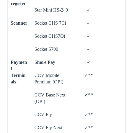
register
Star Mini HS-240
✓
Scanner
Socket CHS 7Ci
✓
Socket CHS7Qi
✓
Socket S700
✓
Paymen
Shore Pay
✓
t
Termin
CCV Mobile
✓**
als
Premium (OPI)
CCV Base Next
✓**
(OPI)
CCV-Fly
✓**
CCV Fly Next
✓**