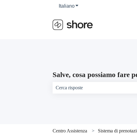
Italiano
Mostra sottomenu per le trad
Salve, cosa possiamo fare p
Non sono presenti suggerimenti perché il
Centro Assistenza
Sistema di prenotaz