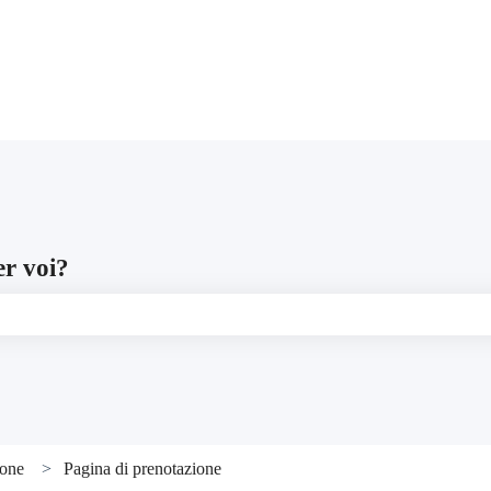
uzioni
er voi?
 campo di ricerca è vuoto.
ione
Pagina di prenotazione