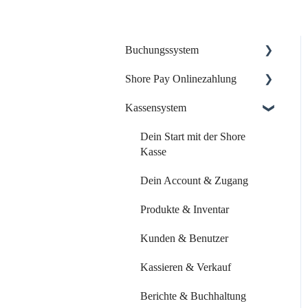
Buchungssystem
Shore Pay Onlinezahlung
Dein Start mit Shore
Kassensystem
Dein Account & Zugang
Einrichtung & Aktivierung
Kalender & Termine
Zahlungsoptionen &
Dein Start mit der Shore
Funktionen
Kasse
Buchungsseite
Dein Account & Zugang
Buchungseinstellungen
Produkte & Inventar
Buchung über externe
Plattformen
Kunden & Benutzer
Systemeinstellungen
Kassieren & Verkauf
Leistungen & Kurse
Berichte & Buchhaltung