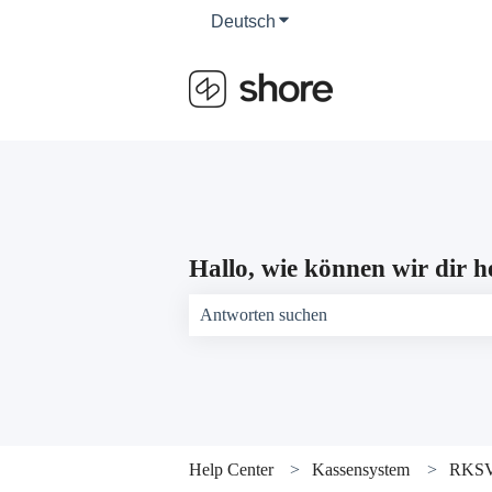
Deutsch
Untermenü für Übersetzun
Hallo, wie können wir dir h
Es gibt keine Vorschläge, da das Suchfeld 
Help Center
Kassensystem
RKSV 