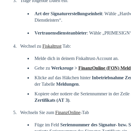
Trage folgende Daten ein:
Art der Signaturerstellungseinheit
: Wähle „Hardw
Dienstleisters“.
Vertrauensdiensteanbieter
: Wähle „PRIMESIGN“
Wechsel zu
Fiskaltrust
Tab:
Melde dich in deinem Fiskaltrust-Account an.
Gehe zu
Werkzeuge >
FinanzOnline (FON) Mel
Klicke auf das Häkchen hinter
Inbetriebnahme Z
der Tabelle
Meldungen
.
Kopiere oder notiere die Seriennummer in der Zeile
Zertifikats (AT 3)
.
Wechseln Sie zum
FinanzOnline
-Tab
Füge im Feld
Seriennummer des Signatur- bzw. Sie