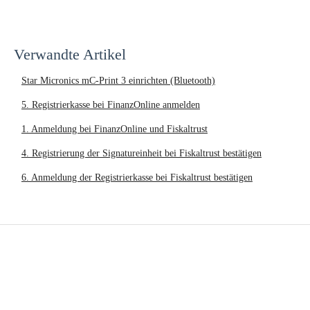
Verwandte Artikel
Star Micronics mC-Print 3 einrichten (Bluetooth)
5. Registrierkasse bei FinanzOnline anmelden
1. Anmeldung bei FinanzOnline und Fiskaltrust
4. Registrierung der Signatureinheit bei Fiskaltrust bestätigen
6. Anmeldung der Registrierkasse bei Fiskaltrust bestätigen