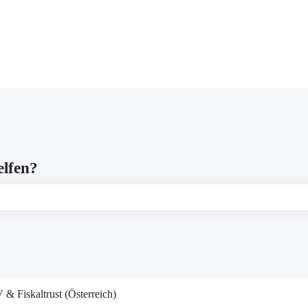
gen anzeigen
elfen?
leer ist.
& Fiskaltrust (Österreich)