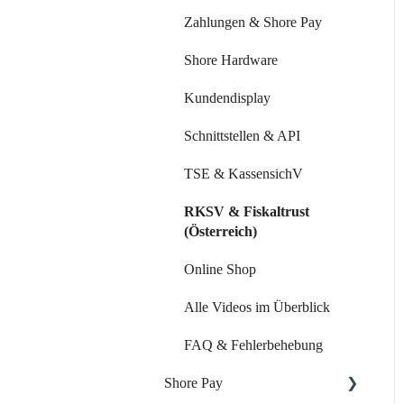
Mitarbeiter & Ressourcen
Zahlungen & Shore Pay
Kundenverwaltung
Shore Hardware
Kundenkommunikation
Kundendisplay
Auswertungen
Schnittstellen & API
Marketing Funktionen
TSE & KassensichV
Alle Videos im Überblick
RKSV & Fiskaltrust
(Österreich)
FAQ & Fehlerbehebung
Online Shop
Alle Videos im Überblick
FAQ & Fehlerbehebung
Shore Pay