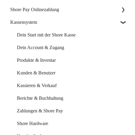
Shore Pay Onlinezahlung
Dein Start mit Shore
Kassensystem
Dein Account & Zugang
Einrichtung & Aktivierung
Kalender & Termine
Zahlungsoptionen & Funktionen
Dein Start mit der Shore Kasse
Buchungsseite
Dein Account & Zugang
Buchungseinstellungen
Produkte & Inventar
Buchung über externe Plattformen
Kunden & Benutzer
Systemeinstellungen
Kassieren & Verkauf
Leistungen & Kurse
Berichte & Buchhaltung
Mitarbeiter & Ressourcen
Zahlungen & Shore Pay
Kundenverwaltung
Shore Hardware