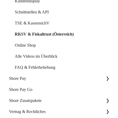
Kundenkommunikation
Kundendisplay
Auswertungen
Schnittstellen & API
Marketing Funktionen
TSE & KassensichV
Alle Videos im Überblick
RKSV & Fiskaltrust (Österreich)
FAQ & Fehlerbehebung
Online Shop
Alle Videos im Überblick
FAQ & Fehlerbehebung
Shore Pay
Shore Pay Go
Erste Schritte
Shore Zusatzpakete
FAQs - Fragen & Antworten zu Shore Pay
Vertrag & Rechtliches
Onlineshop