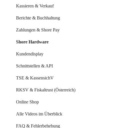
Systemeinstellungen
Kassieren & Verkauf
Leistungen & Kurse
Berichte & Buchhaltung
Mitarbeiter & Ressourcen
Zahlungen & Shore Pay
Kundenverwaltung
Shore Hardware
Kundenkommunikation
Kundendisplay
Auswertungen
Schnittstellen & API
Marketing Funktionen
TSE & KassensichV
Alle Videos im Überblick
RKSV & Fiskaltrust (Österreich)
FAQ & Fehlerbehebung
Online Shop
Alle Videos im Überblick
FAQ & Fehlerbehebung