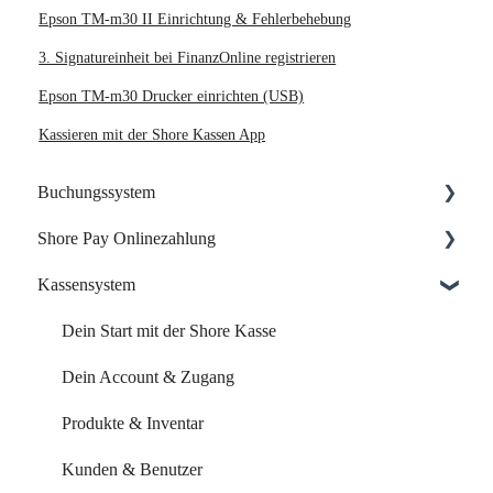
Epson TM-m30 II Einrichtung & Fehlerbehebung
3. Signatureinheit bei FinanzOnline registrieren
Epson TM-m30 Drucker einrichten (USB)
Kassieren mit der Shore Kassen App
Buchungssystem
Shore Pay Onlinezahlung
Dein Start mit Shore
Kassensystem
Dein Account & Zugang
Einrichtung & Aktivierung
Kalender & Termine
Zahlungsoptionen & Funktionen
Dein Start mit der Shore Kasse
Buchungsseite
Dein Account & Zugang
Buchungseinstellungen
Produkte & Inventar
Buchung über externe Plattformen
Kunden & Benutzer