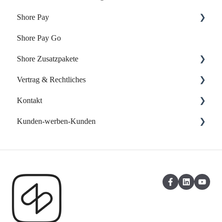
Shore Pay
Shore Pay Go
Erste Schritte
Shore Zusatzpakete
FAQs - Fragen & Antworten zu Shore Pay
Vertrag & Rechtliches
Onlineshop
Kontakt
Website-Baukasten
Vertrag & Rechnungen
Kunden-werben-Kunden
Online-Verzeichnisse
Datenschutz
Support kontaktieren
Eigene Web App
Shore Kunden werben Kunden
Kasse: Kunden-werben-Kunden