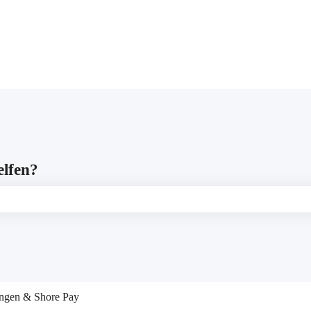
gen anzeigen
elfen?
leer ist.
ngen & Shore Pay