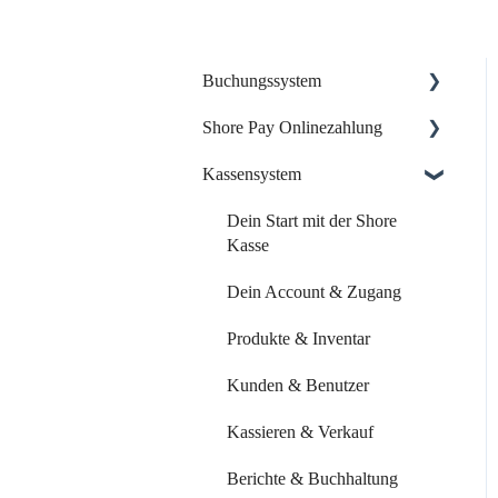
Buchungssystem
Shore Pay Onlinezahlung
Dein Start mit Shore
Kassensystem
Dein Account & Zugang
Einrichtung & Aktivierung
Kalender & Termine
Zahlungsoptionen &
Dein Start mit der Shore
Funktionen
Kasse
Buchungsseite
Dein Account & Zugang
Buchungseinstellungen
Produkte & Inventar
Buchung über externe
Plattformen
Kunden & Benutzer
Systemeinstellungen
Kassieren & Verkauf
Leistungen & Kurse
Berichte & Buchhaltung