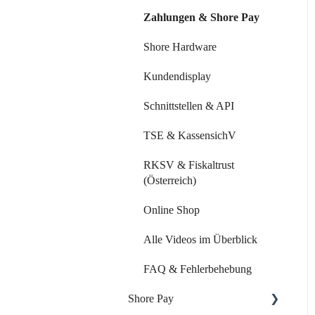
Mitarbeiter & Ressourcen
Zahlungen & Shore Pay
Kundenverwaltung
Shore Hardware
Kundenkommunikation
Kundendisplay
Auswertungen
Schnittstellen & API
Marketing Funktionen
TSE & KassensichV
Alle Videos im Überblick
RKSV & Fiskaltrust
(Österreich)
FAQ & Fehlerbehebung
Online Shop
Alle Videos im Überblick
FAQ & Fehlerbehebung
Shore Pay