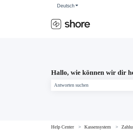
Deutsch
Untermenü für Übersetzun
Hallo, wie können wir dir h
Es gibt keine Vorschläge, da das Suchfeld 
Help Center
Kassensystem
Zahlu