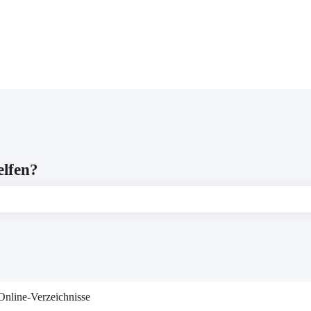
gen anzeigen
elfen?
leer ist.
Online-Verzeichnisse