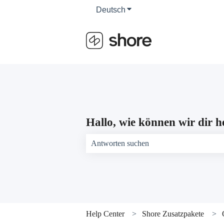
Deutsch
Untermenü für Übersetzun
Hallo, wie können wir dir h
Es gibt keine Vorschläge, da das Suchfeld 
Help Center
Shore Zusatzpakete