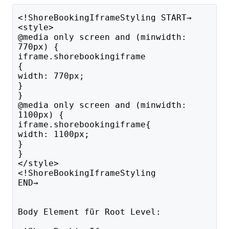
<!ShoreBookingIframeStyling START→
<style>
@media only screen and (minwidth:
770px) {
iframe.shorebookingiframe
{
width: 770px;
}
}
@media only screen and (minwidth:
1100px) {
iframe.shorebookingiframe{
width: 1100px;
}
}
</style>
<!ShoreBookingIframeStyling
END→
Body Element für Root Level: