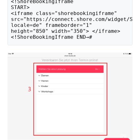
<!ShoreBookingIframe
START>
<iframe class="shorebookingiframe"
src="https://connect.shore.com/widget/SLU
locale=de" frameborder="1"
height="850" width="350"> </iframe>
<!ShoreBookingIframe END→#