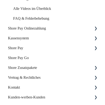
Alle Videos im Überblick
FAQ & Fehlerbehebung
Shore Pay Onlinezahlung
Kassensystem
Einrichtung & Aktivierung
Shore Pay
Zahlungsoptionen & Funktionen
Dein Start mit der Shore Kasse
Shore Pay Go
Dein Account & Zugang
Erste Schritte
Shore Zusatzpakete
Produkte & Inventar
FAQs - Fragen & Antworten zu Shore Pay
Vertrag & Rechtliches
Kunden & Benutzer
Onlineshop
Kontakt
Kassieren & Verkauf
Website-Baukasten
Vertrag & Rechnungen
Kunden-werben-Kunden
Berichte & Buchhaltung
Online-Verzeichnisse
Datenschutz
Support kontaktieren