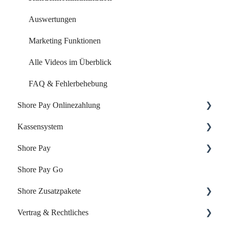
Auswertungen
Marketing Funktionen
Alle Videos im Überblick
FAQ & Fehlerbehebung
Shore Pay Onlinezahlung
Kassensystem
Einrichtung & Aktivierung
Shore Pay
Zahlungsoptionen & Funktionen
Dein Start mit der Shore Kasse
Shore Pay Go
Dein Account & Zugang
Erste Schritte
Shore Zusatzpakete
Produkte & Inventar
FAQs - Fragen & Antworten zu Shore Pay
Vertrag & Rechtliches
Kunden & Benutzer
Onlineshop