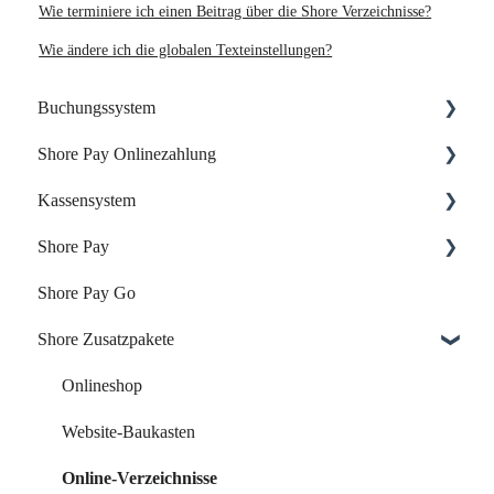
Wie terminiere ich einen Beitrag über die Shore Verzeichnisse?
Wie ändere ich die globalen Texteinstellungen?
Buchungssystem
Shore Pay Onlinezahlung
Dein Start mit Shore
Kassensystem
Dein Account & Zugang
Einrichtung & Aktivierung
Shore Pay
Kalender & Termine
Zahlungsoptionen & Funktionen
Dein Start mit der Shore Kasse
Shore Pay Go
Buchungsseite
Dein Account & Zugang
Erste Schritte
Shore Zusatzpakete
Buchungseinstellungen
Produkte & Inventar
FAQs - Fragen & Antworten zu Shore Pay
Buchung über externe Plattformen
Kunden & Benutzer
Onlineshop
Systemeinstellungen
Kassieren & Verkauf
Website-Baukasten
Leistungen & Kurse
Berichte & Buchhaltung
Online-Verzeichnisse