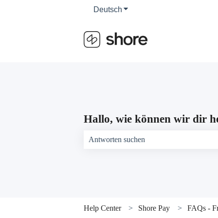
Deutsch
Untermenü für Übersetzun
Hallo, wie können wir dir h
Es gibt keine Vorschläge, da das Suchfeld 
Help Center
Shore Pay
FAQs - F