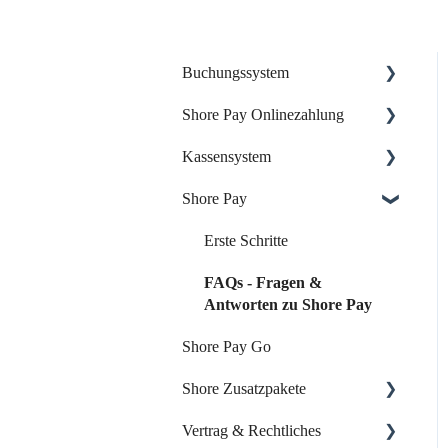
Buchungssystem
Shore Pay Onlinezahlung
Dein Start mit Shore
Kassensystem
Dein Account & Zugang
Einrichtung & Aktivierung
Shore Pay
Kalender & Termine
Zahlungsoptionen &
Dein Start mit der Shore
Funktionen
Kasse
Buchungsseite
Erste Schritte
Dein Account & Zugang
Buchungseinstellungen
FAQs - Fragen &
Produkte & Inventar
Antworten zu Shore Pay
Buchung über externe
Shore Pay Go
Plattformen
Kunden & Benutzer
Shore Zusatzpakete
Systemeinstellungen
Kassieren & Verkauf
Vertrag & Rechtliches
Leistungen & Kurse
Berichte & Buchhaltung
Onlineshop