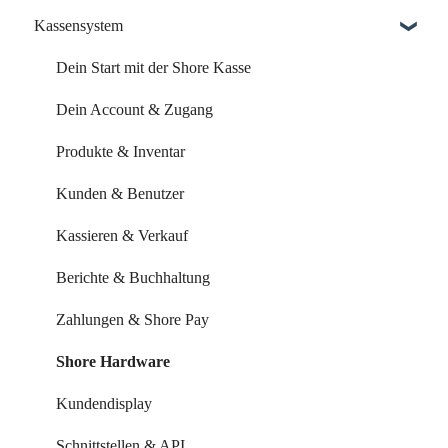
Kassensystem
Dein Account & Zugang
Einrichtung & Aktivierung
Kalender & Termine
Zahlungsoptionen & Funktionen
Dein Start mit der Shore Kasse
Buchungsseite
Dein Account & Zugang
Buchungseinstellungen
Produkte & Inventar
Buchung über externe Plattformen
Kunden & Benutzer
Systemeinstellungen
Kassieren & Verkauf
Leistungen & Kurse
Berichte & Buchhaltung
Mitarbeiter & Ressourcen
Zahlungen & Shore Pay
Kundenverwaltung
Shore Hardware
Kundenkommunikation
Kundendisplay
Auswertungen
Schnittstellen & API