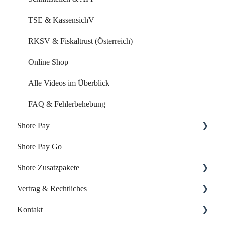
Marketing Funktionen
TSE & KassensichV
Alle Videos im Überblick
RKSV & Fiskaltrust (Österreich)
FAQ & Fehlerbehebung
Online Shop
Alle Videos im Überblick
FAQ & Fehlerbehebung
Shore Pay
Shore Pay Go
Erste Schritte
Shore Zusatzpakete
FAQs - Fragen & Antworten zu Shore Pay
Vertrag & Rechtliches
Onlineshop
Kontakt
Website-Baukasten
Vertrag & Rechnungen