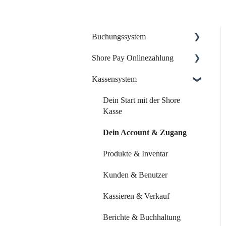
Buchungssystem
Shore Pay Onlinezahlung
Dein Start mit Shore
Kassensystem
Dein Account & Zugang
Einrichtung & Aktivierung
Kalender & Termine
Zahlungsoptionen &
Dein Start mit der Shore
Funktionen
Kasse
Buchungsseite
Dein Account & Zugang
Buchungseinstellungen
Produkte & Inventar
Buchung über externe
Plattformen
Kunden & Benutzer
Systemeinstellungen
Kassieren & Verkauf
Leistungen & Kurse
Berichte & Buchhaltung