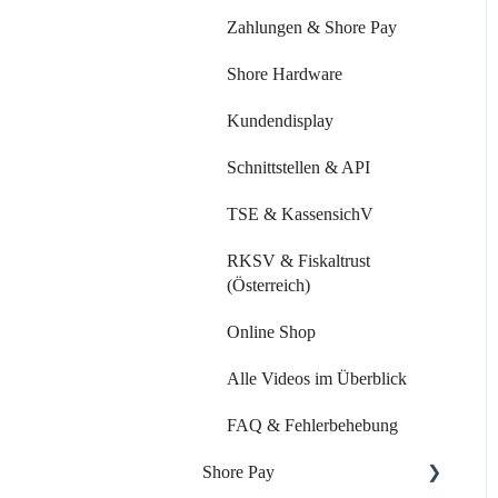
Mitarbeiter & Ressourcen
Zahlungen & Shore Pay
Kundenverwaltung
Shore Hardware
Kundenkommunikation
Kundendisplay
Auswertungen
Schnittstellen & API
Marketing Funktionen
TSE & KassensichV
Alle Videos im Überblick
RKSV & Fiskaltrust
(Österreich)
FAQ & Fehlerbehebung
Online Shop
Alle Videos im Überblick
FAQ & Fehlerbehebung
Shore Pay