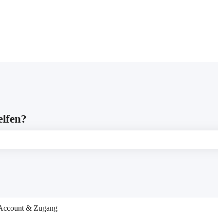
gen anzeigen
elfen?
leer ist.
Account & Zugang