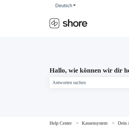
Deutsch
Untermenü für Übersetzun
Hallo, wie können wir dir h
Es gibt keine Vorschläge, da das Suchfeld 
Help Center
Kassensystem
Dein 