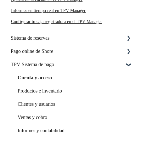
Informes en tiempo real en TPV Manager
Configurar tu caja registradora en el TPV Manager
Sistema de reservas
Pago online de Shore
Reserva online
TPV Sistema de pago
Empleados & Recursos
Configuración y activación
Tu inicio con Shore
Opciones de pago y funciones
Cuenta y acceso
Tu cuenta y acceso
Productos e inventario
Calendario y citas
Clientes y usuarios
Página de reservas
Ventas y cobro
Configuración de reservas
Informes y contabilidad