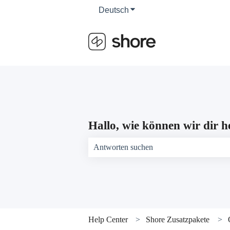
Deutsch
Untermenü für Übersetzun
Hallo, wie können wir dir h
Es gibt keine Vorschläge, da das Suchfeld 
Help Center
Shore Zusatzpakete