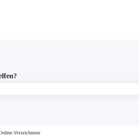
gen anzeigen
elfen?
leer ist.
Online-Verzeichnisse