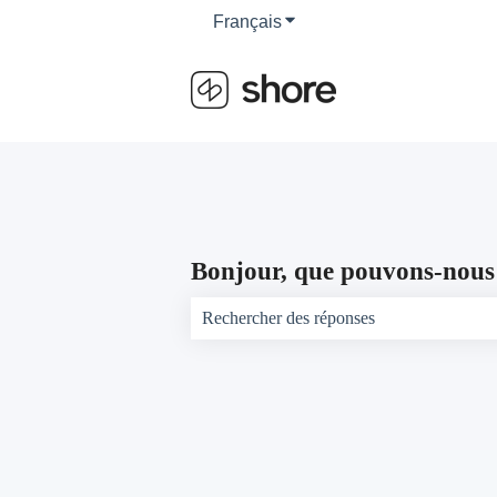
Français
Afficher le sous-menu pour 
Bonjour, que pouvons-nous 
Il n'y a aucune suggestion car le champ d