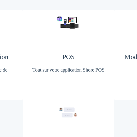
ion
POS
Modu
e de
Tout sur votre application Shore POS