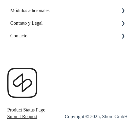
Módulos adicionales
Gestión de clientes
Contrato y Legal
Comunicación con clientes
Aplicación web personalizada
Contacto
Informes y estadísticas
Contrato y facturas
Herramientas de Marketing
Contactar con el servicio de atención al cliente
FAQ & Troubleshooting
Product Status Page
Submit Request
Copyright © 2025, Shore GmbH