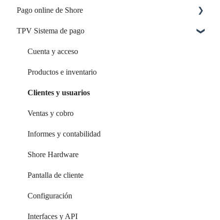
Pago online de Shore
Reserva online
TPV Sistema de pago
Empleados & Recursos
Configuración y activación
Tu inicio con Shore
Opciones de pago y funciones
Cuenta y acceso
Tu cuenta y acceso
Productos e inventario
Calendario y citas
Clientes y usuarios
Página de reservas
Ventas y cobro
Configuración de reservas
Informes y contabilidad
Reservas a través de plataformas externas
Shore Hardware
Configuración del sistema
Pantalla de cliente
Servicios y clases
Configuración
Personal y recursos
Interfaces y API