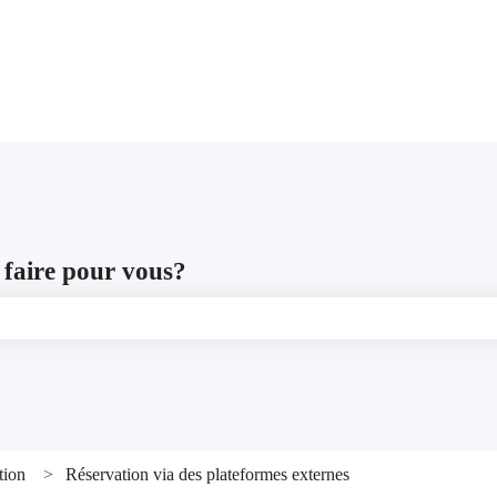
les traductions
faire pour vous?
e recherche est vide.
tion
Réservation via des plateformes externes