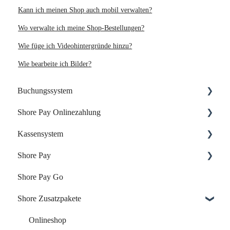
Kann ich meinen Shop auch mobil verwalten?
Wo verwalte ich meine Shop-Bestellungen?
Wie füge ich Videohintergründe hinzu?
Wie bearbeite ich Bilder?
Buchungssystem
Shore Pay Onlinezahlung
Dein Start mit Shore
Kassensystem
Dein Account & Zugang
Einrichtung & Aktivierung
Shore Pay
Kalender & Termine
Zahlungsoptionen & Funktionen
Dein Start mit der Shore Kasse
Shore Pay Go
Buchungsseite
Dein Account & Zugang
Erste Schritte
Shore Zusatzpakete
Buchungseinstellungen
Produkte & Inventar
FAQs - Fragen & Antworten zu Shore Pay
Buchung über externe Plattformen
Kunden & Benutzer
Onlineshop