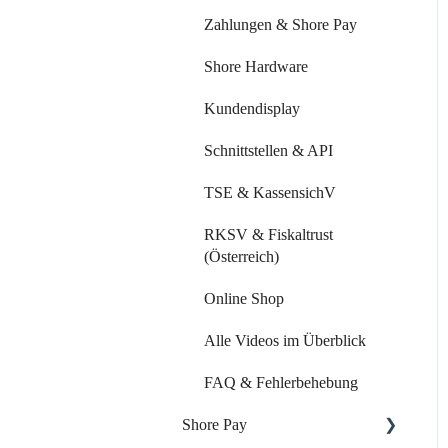
Mitarbeiter & Ressourcen
Zahlungen & Shore Pay
Kundenverwaltung
Shore Hardware
Kundenkommunikation
Kundendisplay
Auswertungen
Schnittstellen & API
Marketing Funktionen
TSE & KassensichV
Alle Videos im Überblick
RKSV & Fiskaltrust
(Österreich)
FAQ & Fehlerbehebung
Online Shop
Alle Videos im Überblick
FAQ & Fehlerbehebung
Shore Pay