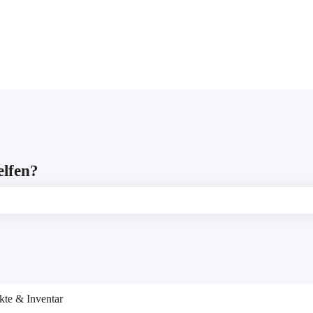
gen anzeigen
elfen?
leer ist.
kte & Inventar