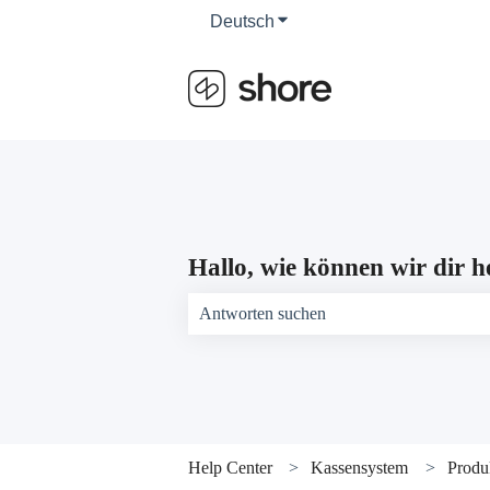
Deutsch
Untermenü für Übersetzun
Hallo, wie können wir dir h
Es gibt keine Vorschläge, da das Suchfeld 
Help Center
Kassensystem
Produ