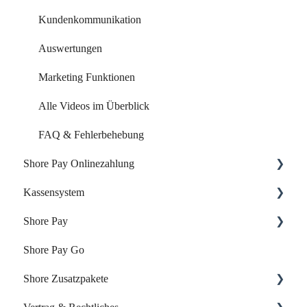
Kundenkommunikation
Auswertungen
Marketing Funktionen
Alle Videos im Überblick
FAQ & Fehlerbehebung
Shore Pay Onlinezahlung
Kassensystem
Einrichtung & Aktivierung
Shore Pay
Zahlungsoptionen & Funktionen
Dein Start mit der Shore Kasse
Shore Pay Go
Dein Account & Zugang
Erste Schritte
Shore Zusatzpakete
Produkte & Inventar
FAQs - Fragen & Antworten zu Shore Pay