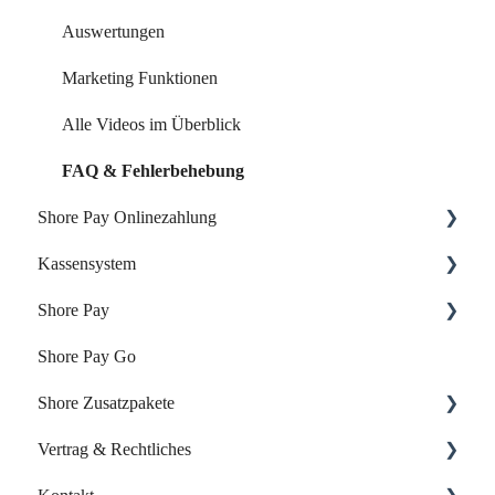
Auswertungen
Marketing Funktionen
Alle Videos im Überblick
FAQ & Fehlerbehebung
Shore Pay Onlinezahlung
Kassensystem
Einrichtung & Aktivierung
Shore Pay
Zahlungsoptionen & Funktionen
Dein Start mit der Shore Kasse
Shore Pay Go
Dein Account & Zugang
Erste Schritte
Shore Zusatzpakete
Produkte & Inventar
FAQs - Fragen & Antworten zu Shore Pay
Vertrag & Rechtliches
Kunden & Benutzer
Onlineshop