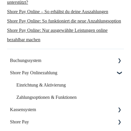
unterstützt?
Shore Pay Online – So erhältst du deine Auszahlungen
Shore Pay Online: So funktioniert die neue Anzahlungsoption
Shore Pay Online: Nur ausgewählte Leistungen online
bezahlbar machen
Buchungssystem
Shore Pay Onlinezahlung
Dein Start mit Shore
Dein Account & Zugang
Einrichtung & Aktivierung
Kalender & Termine
Zahlungsoptionen & Funktionen
Kassensystem
Buchungsseite
Shore Pay
Buchungseinstellungen
Dein Start mit der Shore Kasse