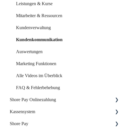
Leistungen & Kurse
Mitarbeiter & Ressourcen
Kundenverwaltung
Kundenkommunikation
Auswertungen
Marketing Funktionen
Alle Videos im Überblick
FAQ & Fehlerbehebung
Shore Pay Onlinezahlung
Kassensystem
Einrichtung & Aktivierung
Shore Pay
Zahlungsoptionen & Funktionen
Dein Start mit der Shore Kasse