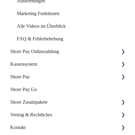
Auswertungen
Marketing Funktionen
Alle Videos im Überblick
FAQ & Fehlerbehebung
Shore Pay Onlinezahlung
Kassensystem
Einrichtung & Aktivierung
Shore Pay
Zahlungsoptionen & Funktionen
Dein Start mit der Shore Kasse
Shore Pay Go
Dein Account & Zugang
Erste Schritte
Shore Zusatzpakete
Produkte & Inventar
FAQs - Fragen & Antworten zu Shore Pay
Vertrag & Rechtliches
Kunden & Benutzer
Onlineshop
Kontakt
Kassieren & Verkauf
Website-Baukasten
Vertrag & Rechnungen