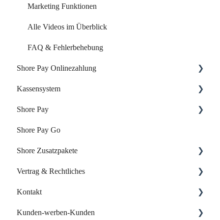
Marketing Funktionen
Alle Videos im Überblick
FAQ & Fehlerbehebung
Shore Pay Onlinezahlung
Kassensystem
Einrichtung & Aktivierung
Shore Pay
Zahlungsoptionen & Funktionen
Dein Start mit der Shore Kasse
Shore Pay Go
Dein Account & Zugang
Erste Schritte
Shore Zusatzpakete
Produkte & Inventar
FAQs - Fragen & Antworten zu Shore Pay
Vertrag & Rechtliches
Kunden & Benutzer
Onlineshop
Kontakt
Kassieren & Verkauf
Website-Baukasten
Vertrag & Rechnungen
Kunden-werben-Kunden
Berichte & Buchhaltung
Online-Verzeichnisse
Datenschutz
Support kontaktieren